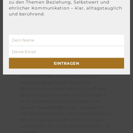
zu den Themen Beziehung, Selbstwert und
ehrlicher Kommunikation – klar, alltagstauglich
und berührend.
Neue Perspektiven, neuer Mut, neues
Vertrauen
Ich möchte mich herzlich für das
Dein Name
Dein
Coaching bedanken. Es war sehr
Name
einfühlsam und ich habe mich jederzeit
Deine Email
Deine
gut betreut gefühlt. Besonders in einem
Email
EINTRAGEN
Tiefpunkt meines Lebens hat mir die
Unterstützung und Hilfe enorm
weitergeholfen. Vielen Dank für die
wertvolle Begleitung! Durch die
gemeinsame Arbeit habe ich nicht nur
neue Perspektiven gewonnen, sondern
auch wertvolle Impulse erhalten, um
meine Herausforderungen anzugehen.
Deine professionelle und empathische Art
hat mir Mut gemacht, Veränderungen
anzugehen und mein Selbstvertrauen zu
stärken.