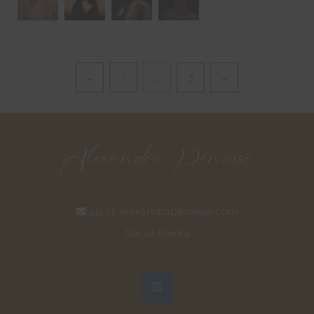
Pagination
←
1
2
3
→
ap @ alexandrapenasse.com
Social Media