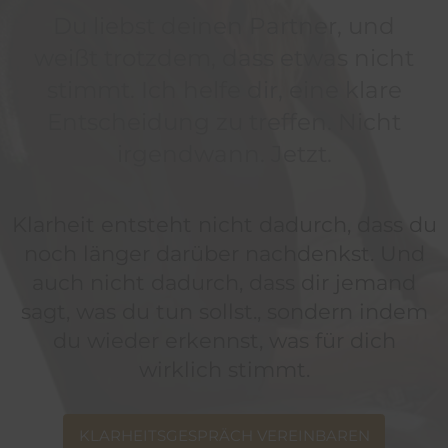
Du liebst deinen Partner, und
weißt trotzdem, dass etwas nicht
stimmt. Ich helfe dir, eine klare
Entscheidung zu treffen. Nicht
irgendwann. Jetzt.
Klarheit entsteht nicht dadurch, dass du
noch länger darüber nachdenkst. Und
auch nicht dadurch, dass dir jemand
sagt, was du tun sollst., sondern indem
du wieder erkennst, was für dich
wirklich stimmt.
KLARHEITSGESPRÄCH VEREINBAREN