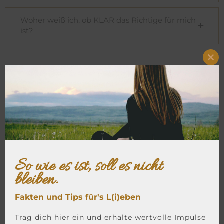
Woher weiß ich, ob KLAR das Richtige für mich
ist?
Clo
this
mo
Kundenstimmen - was
meine Coachees über
So wie es ist, soll es nicht
unsere Zusammenarbeit
bleiben.
sagen:
Fakten und Tips für's L(i)eben
Trag dich hier ein und erhalte wertvolle Impulse